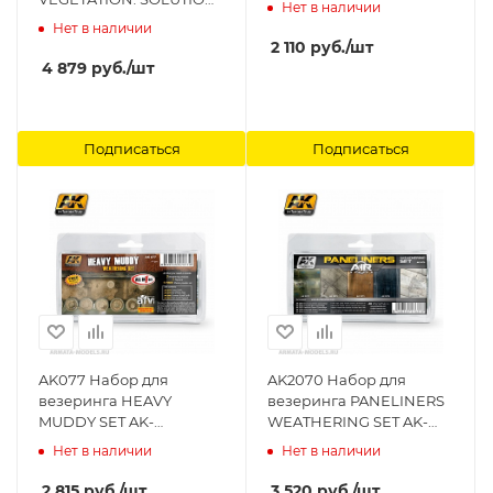
Нет в наличии
SET Ammo Mig
Нет в наличии
2 110
руб.
/шт
4 879
руб.
/шт
Подписаться
Подписаться
AK077 Набор для
AK2070 Набор для
везеринга HEAVY
везеринга PANELINERS
MUDDY SET AK-
WEATHERING SET AK-
Interactive
Interactive
Нет в наличии
Нет в наличии
2 815
руб.
/шт
3 520
руб.
/шт