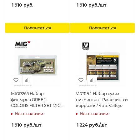
1 910
руб.
1 910
руб.
/шт
Подписаться
Подписаться
MIGP265 Набор
V-73194 Набор сухих
фильтров GREEN
пигментов - Ржавчина и
COLORS FILTER SET MIG
коррозия/ 4цв. Vallejo
Productions
Нет в наличии
Нет в наличии
1 910
руб.
/шт
1 224
руб.
/шт