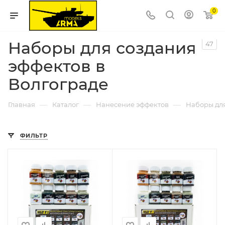
0
Наборы для создания
47
эффектов в
Волгограде
—
—
—
Главная
Каталог
Нанесение эффектов
Наборы для
ФИЛЬТР