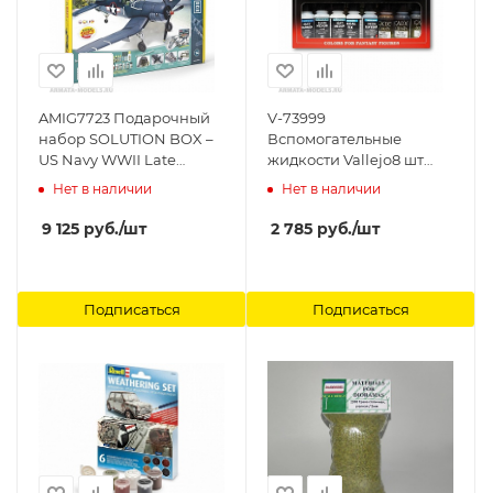
AMIG7723 Подарочный
V-73999
набор SOLUTION BOX –
Вспомогательные
US Navy WWII Late
жидкости Vallejo8 шт
Ammo Mig
набор Vallejo
Нет в наличии
Нет в наличии
9 125
руб.
/шт
2 785
руб.
/шт
Подписаться
Подписаться