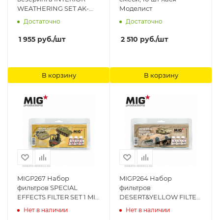
WEATHERING SET AK-
Моделист
Interactive
Достаточно
Достаточно
1 955
руб.
/шт
2 510
руб.
/шт
В корзину
В корзину
MIGP267 Набор
MIGP264 Набор
фильтров SPECIAL
фильтров
EFFECTS FILTER SET 1 MIG
DESERT&YELLOW FILTER
Productions
SET MIG Productions
Нет в наличии
Нет в наличии