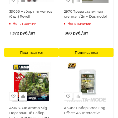
39066 Набор пигментов
2970 Трава статичная ,
(6 шт) Revell
степная / 2мм Dasmodel
Нет в наличии
Нет в наличии
1 372
руб.
/шт
360
руб.
/шт
Подписаться
Подписаться
AMIG7806 Ammo Mig
AK062 Набор Streaking
Подарочный набор
Effects AK-Interactive
VEGETATION. SOLUTION