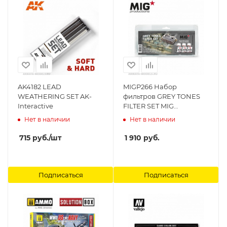
AK4182 LEAD
MIGP266 Набор
WEATHERING SET AK-
фильтров GREY TONES
Interactive
FILTER SET MIG
Productions
Нет в наличии
Нет в наличии
715
руб.
/шт
1 910
руб.
Подписаться
Подписаться