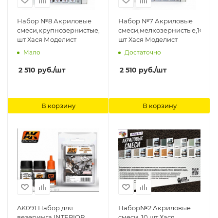
Набор №8 Акриловые
Набор №7 Акриловые
смеси,крупнозернистые,10
смеси,мелкозернистые,10
шт Хася Моделист
шт Хася Моделист
Мало
Достаточно
2 510
руб.
/шт
2 510
руб.
/шт
В корзину
В корзину
AK091 Набор для
Набор№2 Акриловые
везеринга INTERIOR
смеси, 10 шт Хася