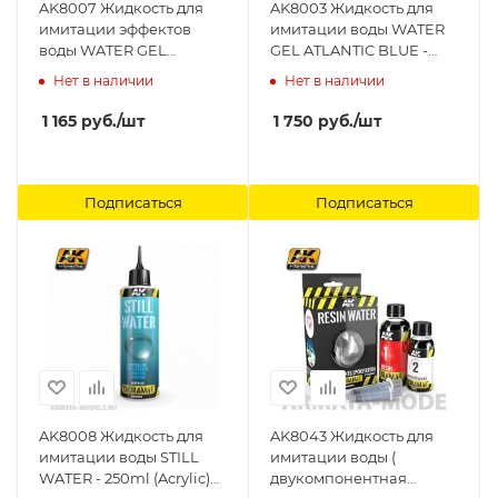
AK8007 Жидкость для
AK8003 Жидкость для
имитации эффектов
имитации воды WATER
воды WATER GEL
GEL ATLANTIC BLUE -
EFFECTS - 100ml (Acrylic)
250ml (Acrylic) AK-
Нет в наличии
Нет в наличии
AK-Interactive
Interactive
1 165
руб.
/шт
1 750
руб.
/шт
Подписаться
Подписаться
AK8008 Жидкость для
AK8043 Жидкость для
имитации воды STILL
имитации воды (
WATER - 250ml (Acrylic)
двукомпонентная