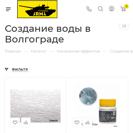
0
Создание воды в
28
Волгограде
—
—
—
Главная
Каталог
Нанесение эффектов
Создание 
ФИЛЬТР