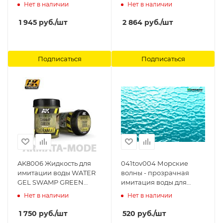
AK-Interactive
эпоксидная вода) RESIN
Нет в наличии
Нет в наличии
WATER 2-COMPONENTS
EPOXY RESIN - 375ml
1 945
руб.
/шт
2 864
руб.
/шт
(Enamel) AK-Interactive
Подписаться
Подписаться
AK8006 Жидкость для
041tov004 Морские
имитации воды WATER
волны - прозрачная
GEL SWAMP GREEN
имитация воды для
EFFECTS - 250ml (Acrylic)
макетов и диорам (Лист
Нет в наличии
Нет в наличии
AK-Interactive
А3- 28см.х38см.) Morrison
1 750
руб.
/шт
520
руб.
/шт