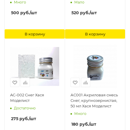
для имитации воды
Много
Мало
(Лист А3- 28см.х38см.)
Morrison
500
руб.
/шт
520
руб.
/шт
В корзину
В корзину
AC-002 Снег Хася
АС001 Акриловая смесь
Моделист
Снег, крупнозернистая,
50 мл Хася Моделист
Достаточно
Много
275
руб.
/шт
180
руб.
/шт