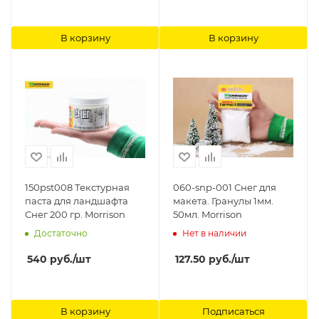
В корзину
В корзину
150pst008 Текстурная
060-snp-001 Снег для
паста для ландшафта
макета. Гранулы 1мм.
Снег 200 гр. Morrison
50мл. Morrison
Достаточно
Нет в наличии
540
руб.
/шт
127.50
руб.
/шт
В корзину
Подписаться