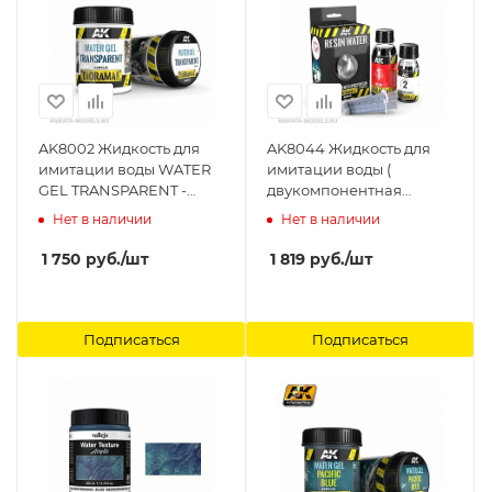
AK8002 Жидкость для
AK8044 Жидкость для
имитации воды WATER
имитации воды (
GEL TRANSPARENT -
двукомпонентная
250ml (Acrylic) AK-
эпоксидная вода) RESIN
Нет в наличии
Нет в наличии
Interactive
WATER 2-COMPONENTS
EPOXY RESIN - 180ml
1 750
руб.
/шт
1 819
руб.
/шт
(Enamel) AK-Interactive
Подписаться
Подписаться