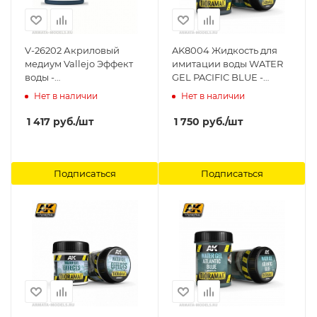
V-26202 Акриловый
AK8004 Жидкость для
медиум Vallejo Эффект
имитации воды WATER
воды -
GEL PACIFIC BLUE -
Средиземноморский
250ml (Acrylic) AK-
Нет в наличии
Нет в наличии
голубой б.200мл Vallejo
Interactive
1 417
руб.
/шт
1 750
руб.
/шт
Подписаться
Подписаться