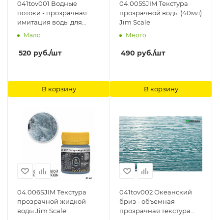
041tov001 Водные
04.005SJIM Текстура
потоки - прозрачная
прозрачной воды (40мл)
имитация воды для
Jim Scale
макетов и диорам (Лист
Мало
Много
А3- 28см.х38см.) Morrison
520
руб.
/шт
490
руб.
/шт
В корзину
В корзину
04.006SJIM Текстура
041tov002 Океанский
прозрачной жидкой
бриз - объемная
воды Jim Scale
прозрачная текстура