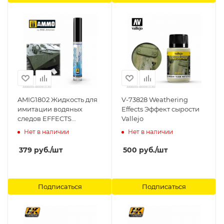
AMIG1802 Жидкость для
V-73828 Weathering
имитации водяных
Effects Эффект сырости
следов EFFECTS
Vallejo
BRUSHER - Wet Effects
Нет в наличии
Нет в наличии
Ammo Mig
379
руб.
/шт
500
руб.
/шт
Подписаться
Подписаться