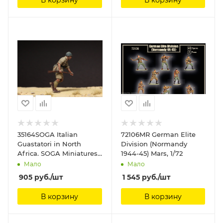
35164SOGA Italian
72106MR German Elite
Guastatori in North
Division (Normandy
Africa. SOGA Miniatures,
1944-45) Mars, 1/72
1/35
Мало
Мало
905
руб.
/шт
1 545
руб.
/шт
В корзину
В корзину