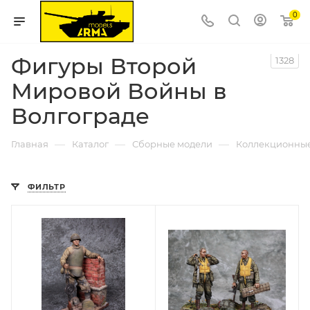
0
Фигуры Второй
1328
Мировой Войны в
Волгограде
—
—
—
Главная
Каталог
Сборные модели
Коллекционны
ФИЛЬТР