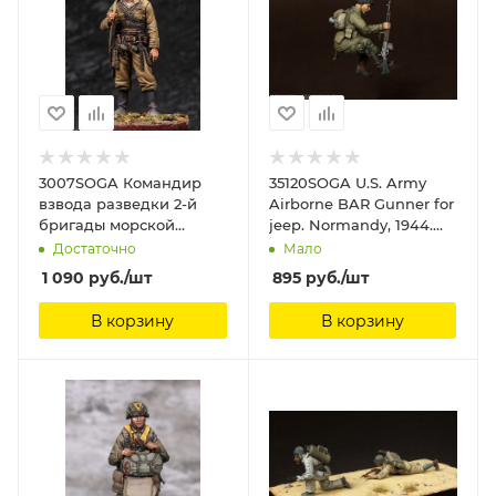
3007SOGA Командир
35120SOGA U.S. Army
взвода разведки 2-й
Airborne BAR Gunner for
бригады морской
jeep. Normandy, 1944.
пехоты КБФ. 1941 г SOGA
SOGA Miniatures, 1/35
Достаточно
Мало
Miniatures, 1/35
1 090
руб.
/шт
895
руб.
/шт
В корзину
В корзину