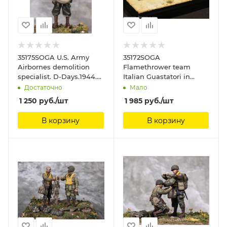
35175SOGA U.S. Army
35172SOGA
Airbornes demolition
Flamethrower team
specialist. D-Days.1944.
Italian Guastatori in
SOGA Miniatures, 1/35
North Africa. SOGA
Достаточно
Мало
Miniatures, 1/35
1 250
руб.
/шт
1 985
руб.
/шт
В корзину
В корзину