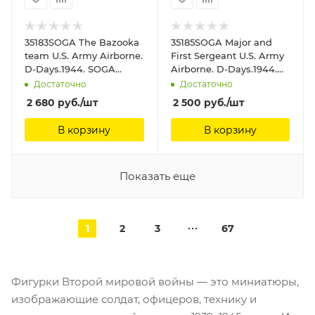
35183SOGA The Bazooka
35185SOGA Major and
team U.S. Army Airborne.
First Sergeant U.S. Army
D-Days.1944. SOGA
Airborne. D-Days.1944.
Miniatures, 1/35
SOGA Miniatures, 1/35
Достаточно
Достаточно
2 680
руб.
/шт
2 500
руб.
/шт
В корзину
В корзину
Показать еще
1
2
3
67
Фигурки Второй мировой войны — это миниатюры,
изображающие солдат, офицеров, технику и