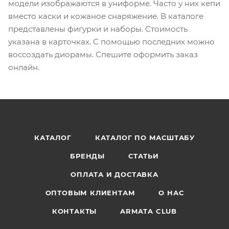
модели изображаются в униформе. Часто у них кепи
вместо каски и кожаное снаряжение. В каталоге
представлены фигурки и наборы. Стоимость
указана в карточках. С помощью последних можно
воссоздать диорамы. Спешите оформить заказ
онлайн.
КАТАЛОГ
КАТАЛОГ ПО МАСШТАБУ
БРЕНДЫ
СТАТЬИ
ОПЛАТА И ДОСТАВКА
ОПТОВЫМ КЛИЕНТАМ
О НАС
КОНТАКТЫ
ARMATA CLUB