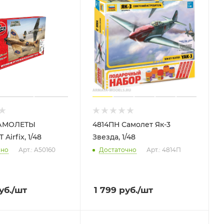
САМОЛЕТЫ
4814ПН Самолет Як-3
Airfix, 1/48
Звезда, 1/48
чно
Арт.: A50160
Достаточно
Арт.: 4814П
уб.
/шт
1 799
руб.
/шт