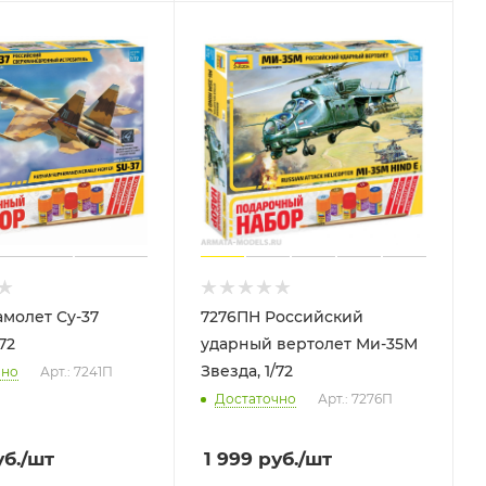
амолет Су-37
7276ПН Российский
72
ударный вертолет Ми-35М
Звезда, 1/72
чно
Арт.: 7241П
Достаточно
Арт.: 7276П
б.
/шт
1 999
руб.
/шт