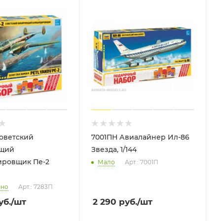
оветский
7001ПН Авиалайнер Ил-86
щий
Звезда, 1/144
ировщик Пе-2
Мало
Арт.: 7001П
чно
Арт.: 7283П
уб.
/шт
2 290
руб.
/шт