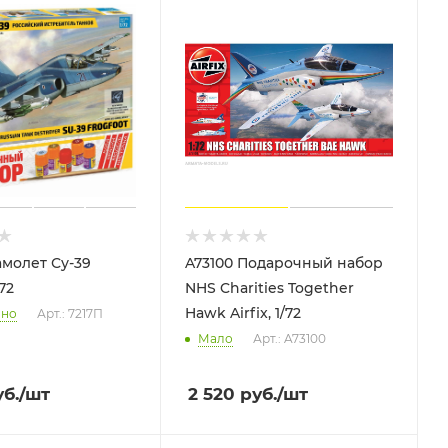
амолет Су-39
A73100 Подарочный набор
72
NHS Charities Together
Hawk Airfix, 1/72
чно
Арт.: 7217П
Мало
Арт.: A73100
б.
/шт
2 520
руб.
/шт