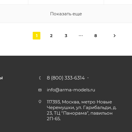
Показать еще
1
2
3
8
8 (800) 333-6314
Ы
info@arma-models.ru
117393, Москва, метро Новые
Черемушки, ул. Гарибальди, д.
23, ТЦ "Панорама", павильон
2П-65.