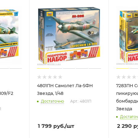
4801ПН Самолет Ла-5ФН
7283ПН С
09/F2
Звезда, 1/48
пикирую
бомбард
Достаточно
Арт.: 4801П
Звезда
П
Достато
1 799
руб.
/шт
2 290
р