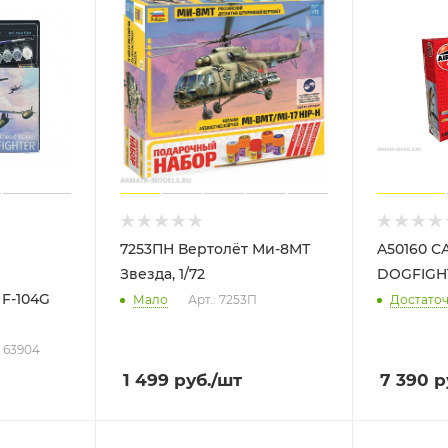
7253ПН Вертолёт Ми-8МТ
A50160 
Звезда, 1/72
DOGFIGHT 
F-104G
Мало
Арт.: 7253П
Достато
: 63904
1 499
руб.
/шт
7 390
р