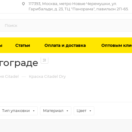
117393, Москва, метро Новые Черемушки, ул.
Гарибальди, д. 23, ТЦ "Панорама", павильон 2П-65.
ы
Статьи
Оплата и доставка
Оптовым кли
лгограде
31
—
я Citadel
Краска Citadel Dry
Тип упаковки
Материал
Цвет