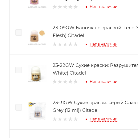
Нет в наличии
23-09GW Баночка с краской: Тело Эл
Flesh) Citadel
Нет в наличии
23-22GW Сухие краски: Разрушител
White) Citadel
Нет в наличии
23-31GW Сухие краски: серый Слаане
Grey (12 ml)) Citadel
Нет в наличии