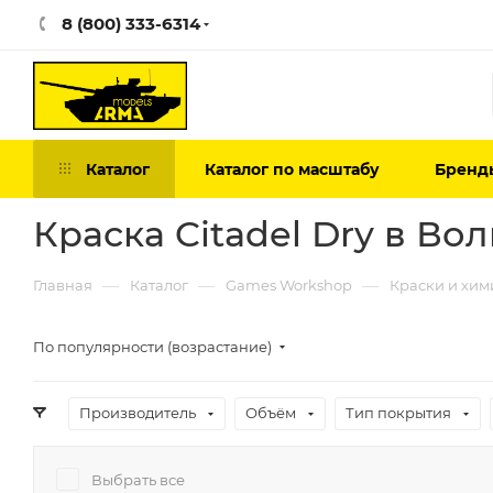
8 (800) 333-6314
Каталог
Каталог по масштабу
Бренд
Краска Citadel Dry в Во
—
—
—
Главная
Каталог
Games Workshop
Краски и хими
По популярности (возрастание)
Производитель
Объём
Тип покрытия
Выбрать все