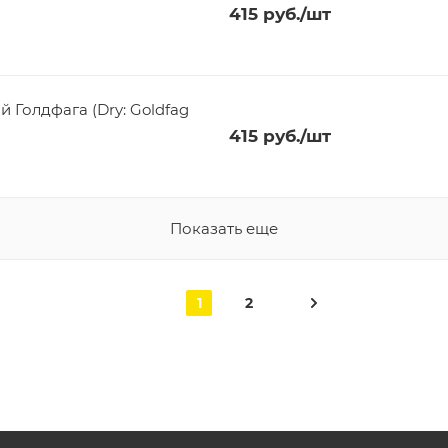
415
руб.
/шт
фага (Dry: Goldfag
415
руб.
/шт
Показать еще
1
2