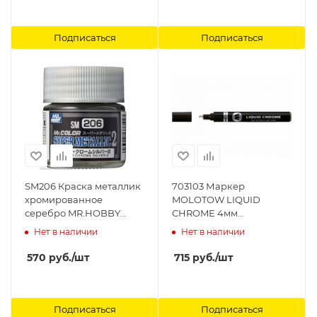
Подписаться
Подписаться
SM206 Краска металлик
703103 Маркер
хромированное
MOLOTOW LIQUID
серебро MR.HOBBY
CHROME 4мм
10мл Super Chrome Silver
MOLOTOW
Нет в наличии
Нет в наличии
2 Gunze Sangyo
570
руб.
/шт
715
руб.
/шт
Подписаться
Подписаться