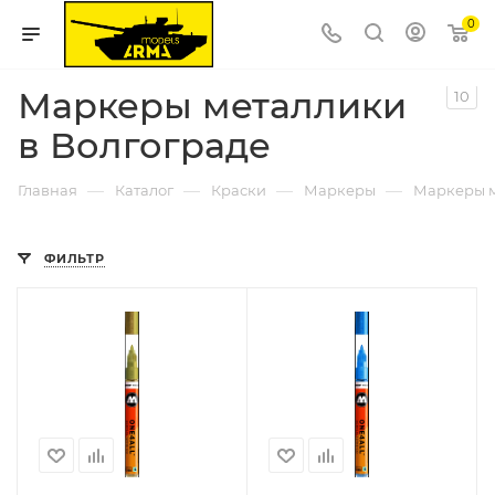
0
Маркеры металлики
10
в Волгограде
—
—
—
—
Главная
Каталог
Краски
Маркеры
Маркеры 
ФИЛЬТР