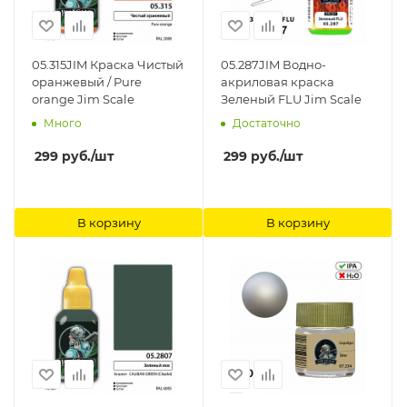
05.315JIM Краска Чистый
05.287JIM Водно-
оранжевый / Pure
акриловая краска
orange Jim Scale
Зеленый FLU Jim Scale
Много
Достаточно
299
руб.
/шт
299
руб.
/шт
В корзину
В корзину