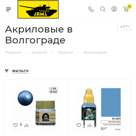
0
Акриловые в
4971
Волгограде
—
—
—
Главная
Каталог
Краски
Акриловые
ФИЛЬТР