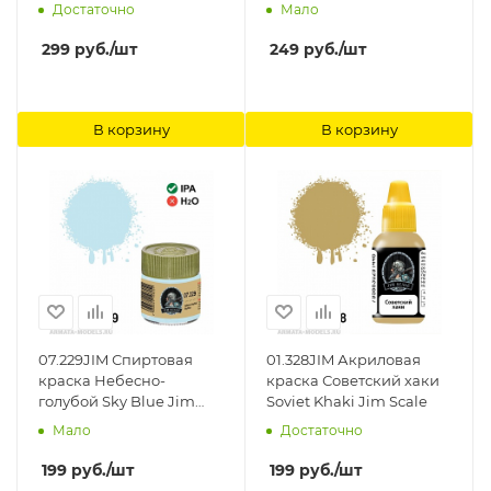
Достаточно
Мало
299
руб.
/шт
249
руб.
/шт
В корзину
В корзину
07.229JIM Спиртовая
01.328JIM Акриловая
краска Небесно-
краска Советский хаки
голубой Sky Blue Jim
Soviet Khaki Jim Scale
Scale
Мало
Достаточно
199
руб.
/шт
199
руб.
/шт