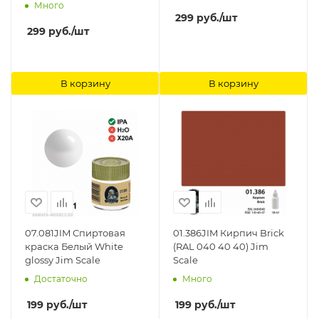
Много
299
руб.
/шт
299
руб.
/шт
В корзину
В корзину
07.081JIM Спиртовая
01.386JIM Кирпич Brick
краска Белый White
(RAL 040 40 40) Jim
glossy Jim Scale
Scale
Достаточно
Много
199
руб.
/шт
199
руб.
/шт