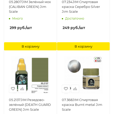
05.2807JIM Зелёный мох
07.234JIM Спиртовая
(CALIBAN GREEN) Jim
краска Серебро Silver
Scale
Jim Scale
Много
Достаточно
299
руб.
/шт
249
руб.
/шт
В корзину
В корзину
05.2137JIM Резедово-
07.368JIM Спиртовая
зелёный (DEATH GUARD
краска Burnt metal Jim
GREEN) Jim Scale
Scale