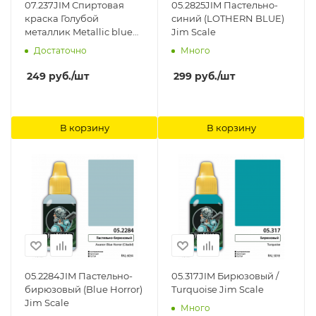
07.237JIM Спиртовая
05.2825JIM Пастельно-
краска Голубой
синий (LOTHERN BLUE)
металлик Metallic blue
Jim Scale
Jim Scale
Достаточно
Много
249
руб.
/шт
299
руб.
/шт
В корзину
В корзину
05.2284JIM Пастельно-
05.317JIM Бирюзовый /
бирюзовый (Blue Horror)
Turquoise Jim Scale
Jim Scale
Много