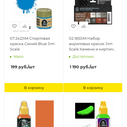
07.242JIM Спиртовая
02.165JIM Набор
краска Синий Blue Jim
акриловых красок Jim
Scale
Scale Камени и кирпичи
Jim Scale
Мало
Достаточно
199
руб.
/шт
1 190
руб.
/шт
В корзину
В корзину