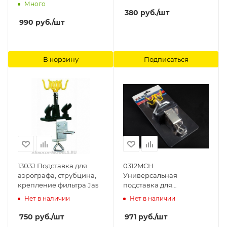
продажи) Arma Models
Много
380
руб.
/шт
990
руб.
/шт
В корзину
Подписаться
1303J Подставка для
0312MCH
аэрографа, струбцина,
Универсальная
крепление фильтра Jas
подставка для
аэрографа MACHETE
Нет в наличии
Нет в наличии
750
руб.
/шт
971
руб.
/шт