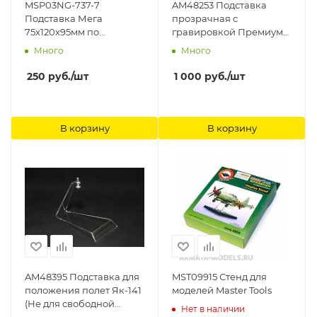
MSP03NG-737-7
AM48253 Подставка
Подставка Мега
прозрачная с
75х120х95мм по
гравировкой Премиум
предзаказу c
(Не Для Свободной
Много
Много
гравировкой Модель-
Продажи) Arma Models
Сервис
250
руб.
/шт
1 000
руб.
/шт
В корзину
В корзину
AM48395 Подставка для
MST09915 Стенд для
положения полет Як-141
моделей Master Tools
(Не для свободной
Нет в наличии