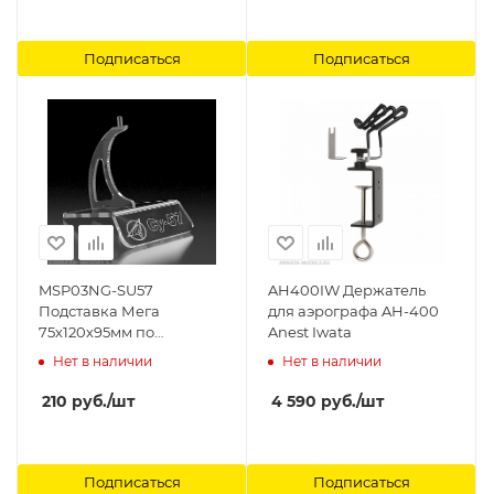
Подписаться
Подписаться
MSP03NG-SU57
AH400IW Держатель
Подставка Мега
для аэрографа AH-400
75х120х95мм по
Anest Iwata
предзаказу c
Нет в наличии
Нет в наличии
гравировкой Модель-
Сервис
210
руб.
/шт
4 590
руб.
/шт
Подписаться
Подписаться