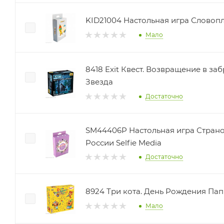
KID21004 Настольная игра Словопл
Мало
8418 Exit Квест. Возвращение в з
Звезда
Достаточно
SM44406P Настольная игра Страно
России Selfie Media
Достаточно
8924 Три кота. День Рождения Па
Мало