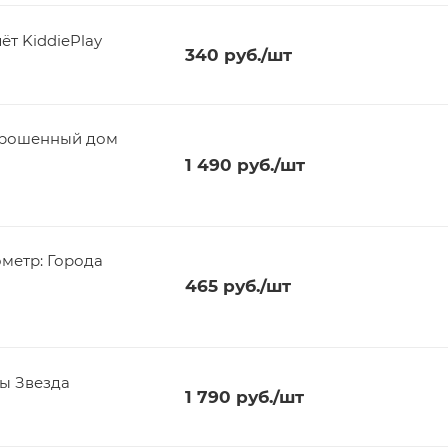
ёт KiddiePlay
340
руб.
/шт
аброшенный дом
1 490
руб.
/шт
метр: Города
465
руб.
/шт
пы Звезда
1 790
руб.
/шт