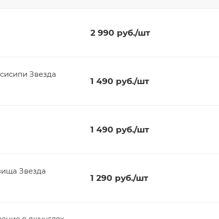
2 990
руб.
/шт
ссисипи Звезда
1 490
руб.
/шт
1 490
руб.
/шт
ровища Звезда
1 290
руб.
/шт
чение в джунглях