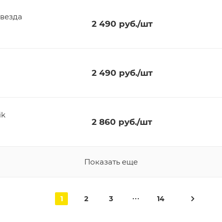
Звезда
2 490
руб.
/шт
2 490
руб.
/шт
ik
2 860
руб.
/шт
Показать еще
1
2
3
14