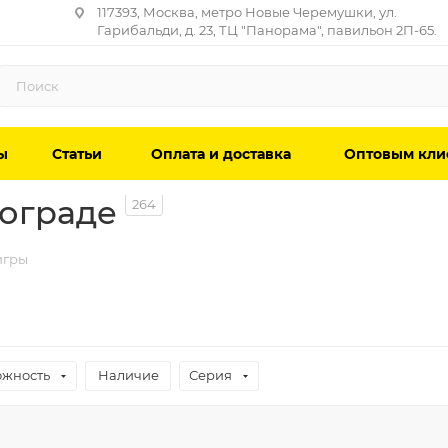
117393, Москва, метро Новые Черемушки, ул.
Гарибальди, д. 23, ТЦ "Панорама", павильон 2П-65.
ы
Статьи
Оплата и доставка
Оптовым кли
гограде
264
игры
ожность
Наличие
Серия