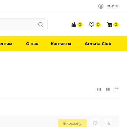
ВОЙТИ
0
0
0
ентам
О нас
Контакты
Armata Club
В корзину