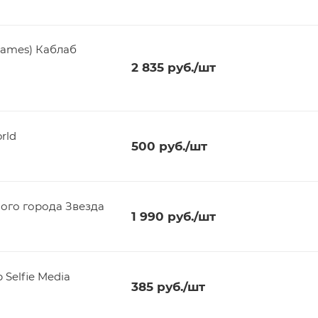
Games) Каблаб
2 835
руб.
/шт
rld
500
руб.
/шт
ого города Звезда
1 990
руб.
/шт
Selfie Media
385
руб.
/шт