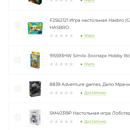
Мало
F2562121 Игра настольная Hasbro (
HASBRO
Мало
915593HW Similo Зоопарк Hobby Wo
Мало
8839 Adventure games. Дело Мрачн
Достаточно
SM40319P Настольная игра Лобстер 
Достаточно