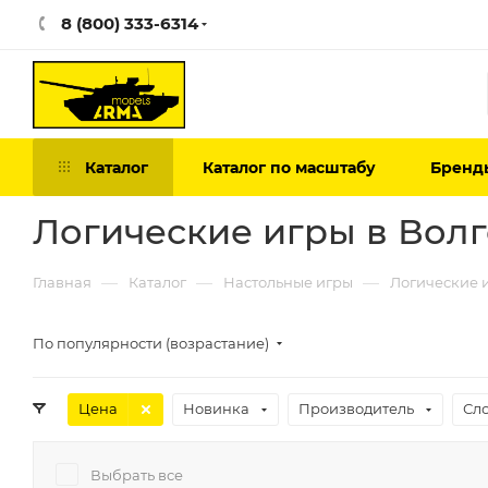
8 (800) 333-6314
Каталог
Каталог по масштабу
Бренд
Логические игры в Вол
—
—
—
Главная
Каталог
Настольные игры
Логические 
По популярности (возрастание)
Цена
Новинка
Производитель
Сл
Выбрать все