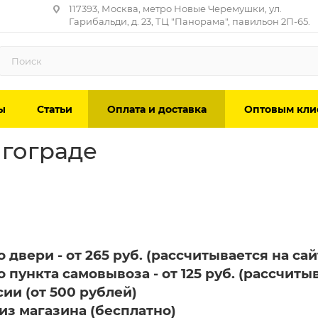
117393, Москва, метро Новые Черемушки, ул.
Гарибальди, д. 23, ТЦ "Панорама", павильон 2П-65.
ы
Статьи
Оплата и доставка
Оптовым кли
лгограде
о двери - от 265 руб. (рассчитывается на са
о пункта самовывоза - от 125 руб. (рассчиты
сии (от 500 рублей)
из магазина (бесплатно)