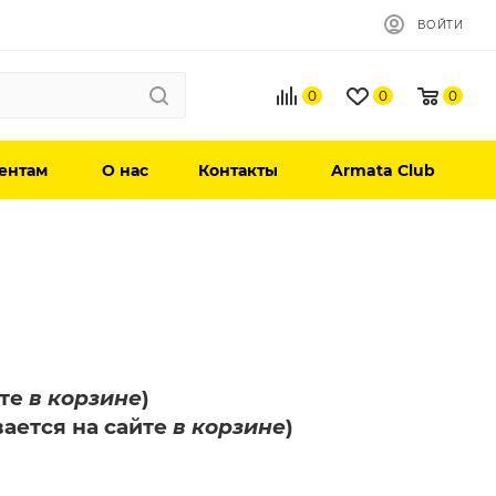
ВОЙТИ
0
0
0
ентам
О нас
Контакты
Armata Club
йте
в корзине
)
вается на сайте
в корзине
)