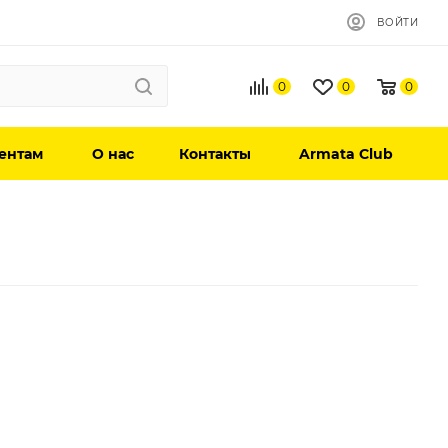
ВОЙТИ
0
0
0
ентам
О нас
Контакты
Armata Club