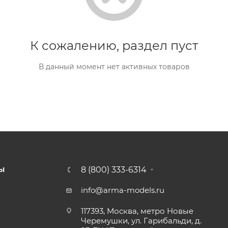
К сожалению, раздел пуст
В данный момент нет активных товаров
8 (800) 333-6314
Ы
info@arma-models.ru
117393, Москва, метро Новые
Черемушки, ул. Гарибальди, д.