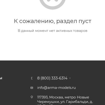
К сожалению, раздел пуст
В данный момент нет активных товаров
8 (800) 333-6314
Ы
info@arma-models.ru
117393, Москва, метро Новые
Черемушки, ул. Гарибальди, д.