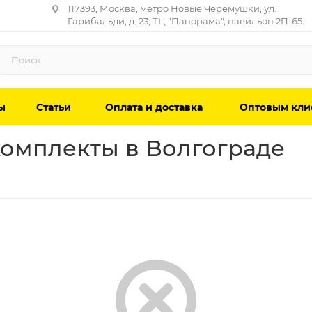
117393, Москва, метро Новые Черемушки, ул.
Гарибальди, д. 23, ТЦ "Панорама", павильон 2П-65.
ы
Статьи
Оплата и доставка
Оптовым кли
омплекты в Волгограде