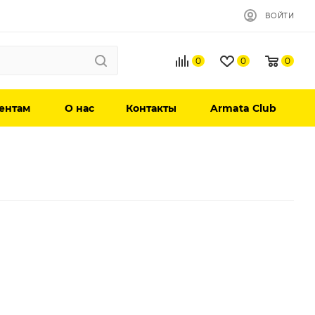
ВОЙТИ
0
0
0
ентам
О нас
Контакты
Armata Club