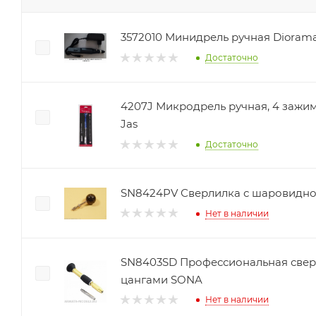
3572010 Минидрель ручная Diorama
Достаточно
4207J Микродрель ручная, 4 зажим
Jas
Достаточно
SN8424PV Сверлилка с шаровидно
Нет в наличии
SN8403SD Профессиональная свер
цангами SONA
Нет в наличии