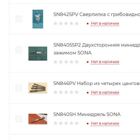
SN8425PV Сверлилка с грибовидн
Нет в наличии
SN8405SP2 Двухсторонняя минидр
зажимом SONA
Нет в наличии
SN846PV Набор из четырех цанго
Нет в наличии
SN840SH Минидрель SONA
Нет в наличии