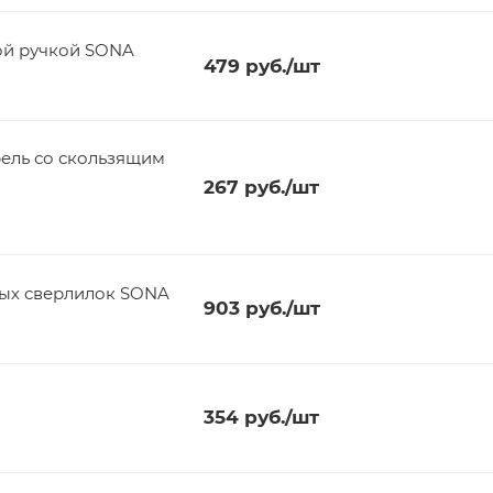
ой ручкой SONA
479
руб.
/шт
ель со скользящим
267
руб.
/шт
вых сверлилок SONA
903
руб.
/шт
354
руб.
/шт