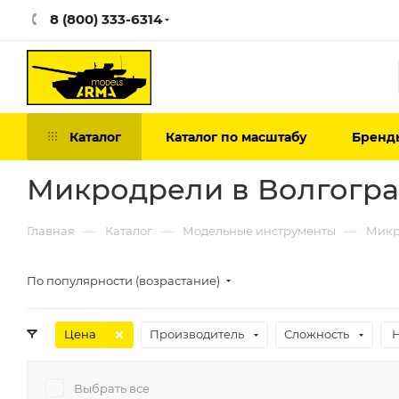
8 (800) 333-6314
Каталог
Каталог по масштабу
Бренд
Микродрели в Волгогр
—
—
—
Главная
Каталог
Модельные инструменты
Микр
По популярности (возрастание)
Цена
Производитель
Сложность
Выбрать все