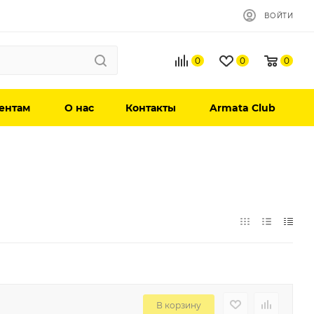
ВОЙТИ
0
0
0
ентам
О нас
Контакты
Armata Club
В корзину