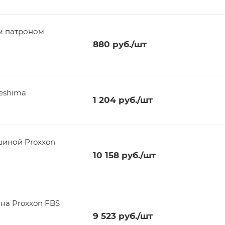
м патроном
880
руб.
/шт
neshima
1 204
руб.
/шт
шиной Proxxon
10 158
руб.
/шт
а Proxxon FBS
9 523
руб.
/шт