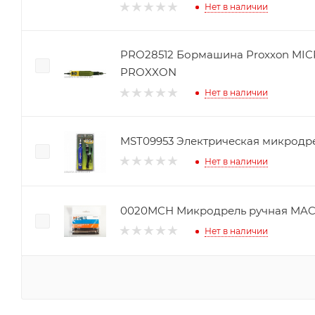
Нет в наличии
PRO28512 Бормашина Proxxon MI
PROXXON
Нет в наличии
MST09953 Электрическая микродрел
Нет в наличии
0020MCH Микродрель ручная MA
Нет в наличии