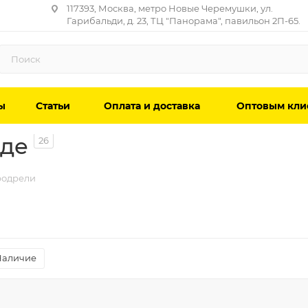
117393, Москва, метро Новые Черемушки, ул.
Гарибальди, д. 23, ТЦ "Панорама", павильон 2П-65.
ы
Статьи
Оплата и доставка
Оптовым кли
аде
26
одрели
Наличие