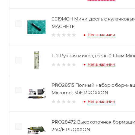
0019MCH Мини-дрель с кулачковы
MACHETE
Нет в наличии
L-2 Ручная микродрель 0,1-1мм Mi
Нет в наличии
PRO28515 Полный набор с бор-ма
Micromot 50E PROXXON
Нет в наличии
PRO28472 Высокоточная бормашин
240/E PROXXON