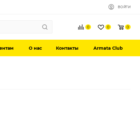
ВОЙТИ
0
0
0
ентам
О нас
Контакты
Armata Club