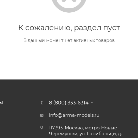
К сожалению, раздел пуст
В данный момент нет активных товаров
8 (800) 333-6314
Ы
info@arma-models.ru
117393, Москва, метро Новые
Черемушки, ул. Гарибальди, д.