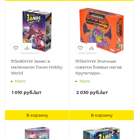
915480HW Замес в
915541HW Эпичные
маленьком Токио Hobby
схватки боевых магов:
World
Крутагидон.
Экстремально острый
Мало
Мало
чипсихоз Hobby World
1 010
руб.
/шт
2 030
руб.
/шт
В корзину
В корзину