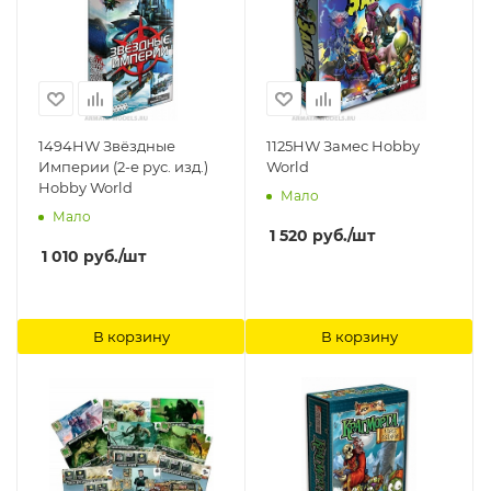
1494HW Звёздные
1125HW Замес Hobby
Империи (2-е рус. изд.)
World
Hobby World
Мало
Мало
1 520
руб.
/шт
1 010
руб.
/шт
В корзину
В корзину