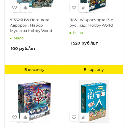
915326HW Погоня за
1185HW Крагморта (3-е
Авророй : Набор
рус . изд.) Hobby World
Мутанты Hobby World
Мало
Мало
1 520
руб.
/шт
100
руб.
/шт
В корзину
В корзину