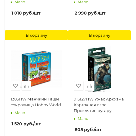
Мало
Мало
1 010
руб.
/шт
2 990
руб.
/шт
В корзину
В корзину
1385HW Манчкин Тащи
915127HW Ужас Аркхэма
сокровища Hobby World
Карточная игра:
Проклятие ругару
Мало
Hobby World
Мало
1 520
руб.
/шт
805
руб.
/шт