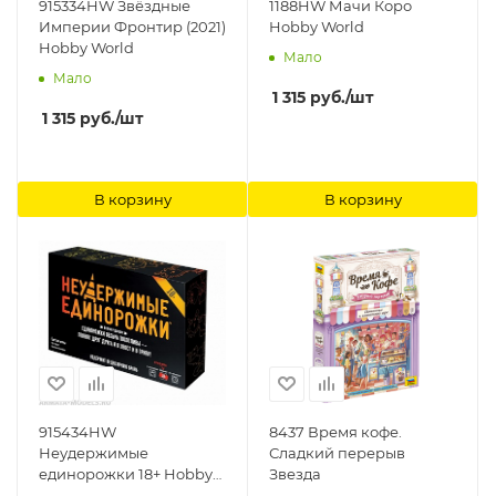
915334HW Звёздные
1188HW Мачи Коро
Империи Фронтир (2021)
Hobby World
Hobby World
Мало
Мало
1 315
руб.
/шт
1 315
руб.
/шт
В корзину
В корзину
915434HW
8437 Время кофе.
Неудержимые
Сладкий перерыв
единорожки 18+ Hobby
Звезда
World