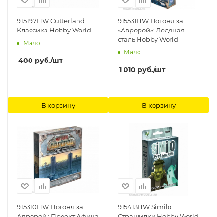
915197HW Cutterland:
915531HW Погоня за
Классика Hobby World
«Авророй»: Ледяная
сталь Hobby World
Мало
Мало
400
руб.
/шт
1 010
руб.
/шт
В корзину
В корзину
915310HW Погоня за
915413HW Similo
Авророй : Проект Афина
Страшилки Hobby World