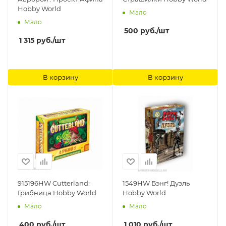
Hobby World
Мало
Мало
500
руб.
/шт
1 315
руб.
/шт
В корзину
В корзину
915196HW Cutterland:
1549HW Бэнг! Дуэль
Грибница Hobby World
Hobby World
Мало
Мало
400
руб.
/шт
1 010
руб.
/шт